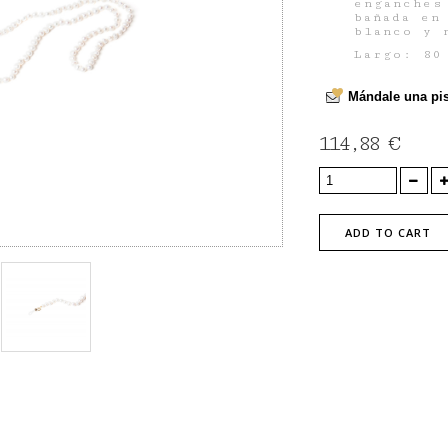
enganches
bañada en
blanco y 
Largo: 80
Mándale una pis
114,88 €
ADD TO CART