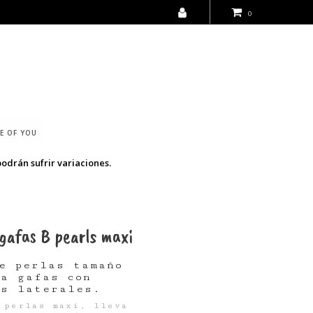
0
E OF YOU
podrán sufrir variaciones.
gafas B pearls maxi
de perlas tamaño
ra gafas con
es laterales.
 perlas maxi, lleva