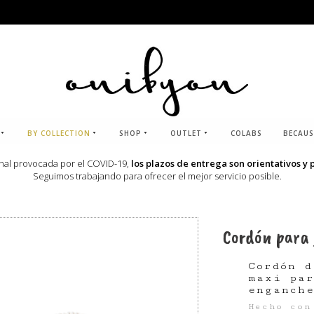
BY COLLECTION
SHOP
OUTLET
COLABS
BECAUS
onal provocada por el COVID-19,
los plazos de entrega son orientativos y 
Seguimos trabajando para ofrecer el mejor servicio posible.
Cordón para 
Cordón 
maxi pa
enganch
Hecho con